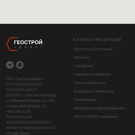
КАТАЛОГ ПРОДУКЦИИ
Геотекстиль нетканый
Геоткань
Спандбонд
Георешетка объёмная
ООО «Геостройпроект»
Газонная решетка
ОГРН 1245200015455
ИНН 5260495393
Анкера для георешетки
603006, г. Нижний Новгород,
Геомембрана
ул. Максима Горького, д. 220
г. Нижний Новгород, ул.
Мембрана профилированная
Нартова,,д. 2А
EPDM (ЭПДМ) мембрана
Расчетный счет
40702810829080003303
Филиал «Нижегородский» АО
«Альфа-банк»