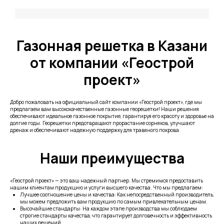
Газонная решетка в Казани
от компании «Геострой
проект»
Добро пожаловать на официальный сайт компании «Геострой проект», где мы
предлагаем вам высококачественные газонные георешетки! Наши решения
обеспечивают идеальное газонное покрытие, гарантируя его красоту и здоровье на
долгие годы. Георешетки предотвращают прорастание сорняков, улучшают
дренаж и обеспечивают надежную поддержку для травяного покрова.
Наши преимущества
«Геострой проект» — это ваш надежный партнер. Мы стремимся предоставить
нашим клиентам продукцию и услуги высшего качества. Что мы предлагаем:
Лучшее соотношение цены и качества: Как непосредственный производитель,
мы можем предложить вам продукцию по самым привлекательным ценам.
Высочайшие стандарты: На каждом этапе производства мы соблюдаем
строгие стандарты качества, что гарантирует долговечность и эффективность
наших решений.