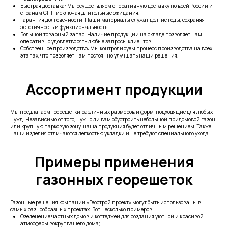
Быстрая доставка: Мы осуществляем оперативную доставку по всей России и
странам СНГ, исключая длительные ожидания.
Гарантия долговечности: Наши материалы служат долгие годы, сохраняя
эстетичность и функциональность.
Большой товарный запас: Наличие продукции на складе позволяет нам
оперативно удовлетворять любые запросы клиентов.
Собственное производство: Мы контролируем процесс производства на всех
этапах, что позволяет нам постоянно улучшать наши решения.
Ассортимент продукции
Мы предлагаем георешетки различных размеров и форм, подходящие для любых
нужд. Независимо от того, нужно ли вам обустроить небольшой придомовой газон
или крупную парковую зону, наша продукция будет отличным решением. Также
наши изделия отличаются легкостью укладки и не требуют специального ухода.
Примеры применения
газонных георешеток
Газонные решения компании «Геострой проект» могут быть использованы в
самых разнообразных проектах. Вот несколько примеров:
Озеленение частных домов и коттеджей для создания уютной и красивой
атмосферы вокруг вашего дома;