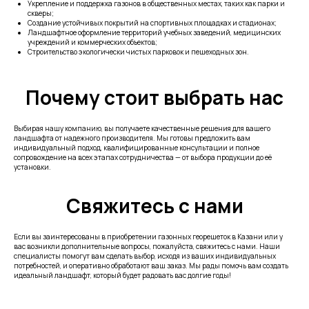
Укрепление и поддержка газонов в общественных местах, таких как парки и
скверы;
Создание устойчивых покрытий на спортивных площадках и стадионах;
Ландшафтное оформление территорий учебных заведений, медицинских
учреждений и коммерческих объектов;
Строительство экологически чистых парковок и пешеходных зон.
Почему стоит выбрать нас
Выбирая нашу компанию, вы получаете качественные решения для вашего
ландшафта от надежного производителя. Мы готовы предложить вам
индивидуальный подход, квалифицированные консультации и полное
сопровождение на всех этапах сотрудничества — от выбора продукции до её
установки.
Свяжитесь с нами
Если вы заинтересованы в приобретении газонных георешеток в Казани или у
вас возникли дополнительные вопросы, пожалуйста, свяжитесь с нами. Наши
специалисты помогут вам сделать выбор, исходя из ваших индивидуальных
потребностей, и оперативно обработают ваш заказ. Мы рады помочь вам создать
идеальный ландшафт, который будет радовать вас долгие годы!