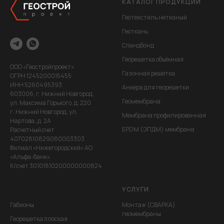
КАТАЛОГ ПРОДУКЦИИ
Геотекстиль нетканый
Геоткань
Спандбонд
Георешетка объёмная
ООО «Геостройпроект»
Газонная решетка
ОГРН 1245200015455
ИНН 5260495393
Анкера для георешетки
603006, г. Нижний Новгород,
Геомембрана
ул. Максима Горького, д. 220
г. Нижний Новгород, ул.
Мембрана профилированная
Нартова,,д. 2А
EPDM (ЭПДМ) мембрана
Расчетный счет
40702810829080003303
Филиал «Нижегородский» АО
«Альфа-банк»
К/счет 30101810200000000824
УСЛУГИ
Габионы
Монтаж (СВАРКА)
геомембраны
Георешетка плоская