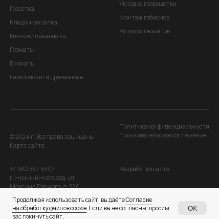
Укладка георешетки
Геосетка
Монтаж габионов
Кладочная сетка
Укладка геоматов
Бентонитовые маты
Геоматы
Биоматы
Геокомпозиты дренажные
Политика конфиденциальности
Пользовательское соглашение
© 2024 г. Все права защищены
Карта сайта
+7 962 507 5607
Разработка сайта
г. Нижний Новгород, ул.
Максима Горького, д. 220
Продолжая использовать сайт, вы даёте
Согласие
OK
на обработку файлов cookie
. Если вы не согласны, просим
вас покинуть сайт.