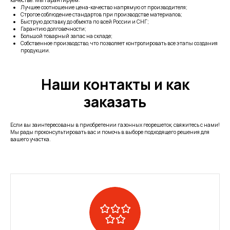
качестве. Мы гарантируем:
Лучшее соотношение цена-качество напрямую от производителя;
Строгое соблюдение стандартов при производстве материалов;
Быструю доставку до объекта по всей России и СНГ;
Гарантию долговечности;
Большой товарный запас на складе;
Собственное производство, что позволяет контролировать все этапы создания
продукции.
Наши контакты и как
заказать
Если вы заинтересованы в приобретении газонных георешеток, свяжитесь с нами!
Мы рады проконсультировать вас и помочь в выборе подходящего решения для
вашего участка.