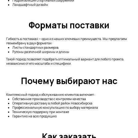
Гидроизоляция спортивных сооружений
Ландшафтный дизайн
Форматы поставки
Гибкость в поставках — одно из наших ключевых преимуществ. Мы предлагаем
геомембрану в двух форматах:
Листы стандартных размеров
Рулоны различной ширины и длины
Такой подход позволяет подобрать оптимальный вариант для любого проекта,
независимо от его масштаба и специфики.
Почему выбирают нас
Комплексный подход к обслуживанию клиентов включает:
Собственное производство с контролем качества
Оперативную доставку в любой район Новосибирска
Профессиональную консультацию по выбору материала
Техническую поддержку при монтаже
Гарантию на всю продукцию
Как заказать