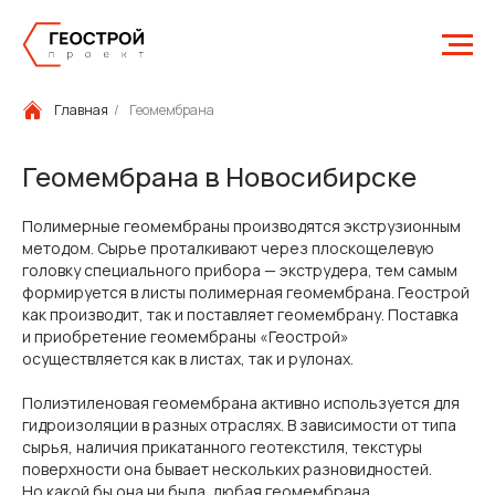
Главная
/
Геомембрана
Геомембрана в Новосибирске
Полимерные геомембраны производятся экструзионным
методом. Сырье проталкивают через плоскощелевую
головку специального прибора — экструдера, тем самым
формируется в листы полимерная геомембрана. Геострой
как производит, так и поставляет геомембрану. Поставка
и приобретение геомембраны «Геострой»
осуществляется как в листах, так и рулонах.
Полиэтиленовая геомембрана активно используется для
гидроизоляции в разных отраслях. В зависимости от типа
сырья, наличия прикатанного геотекстиля, текстуры
поверхности она бывает нескольких разновидностей.
Но какой бы она ни была, любая геомембрана