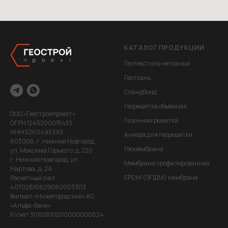
КАТАЛОГ ПРОДУКЦИИ
Геотекстиль нетканый
Геоткань
Спандбонд
Георешетка объёмная
ООО «Геостройпроект»
Газонная решетка
ОГРН 1245200015455
ИНН 5260495393
Анкера для георешетки
603006, г. Нижний Новгород,
Геомембрана
ул. Максима Горького, д. 220
г. Нижний Новгород, ул.
Мембрана профилированная
Нартова,,д. 2А
EPDM (ЭПДМ) мембрана
Расчетный счет
40702810829080003303
Филиал «Нижегородский» АО
«Альфа-банк»
К/счет 30101810200000000824