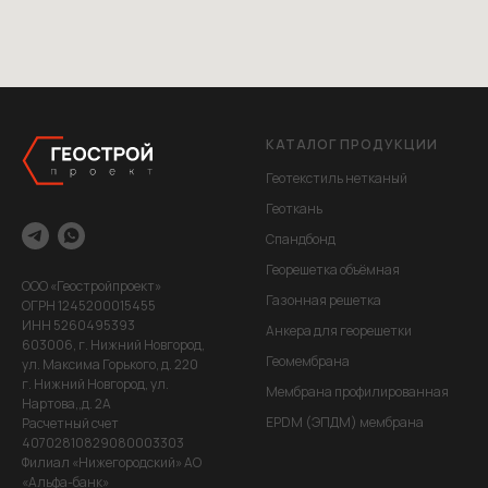
КАТАЛОГ ПРОДУКЦИИ
Геотекстиль нетканый
Геоткань
Спандбонд
Георешетка объёмная
ООО «Геостройпроект»
Газонная решетка
ОГРН 1245200015455
ИНН 5260495393
Анкера для георешетки
603006, г. Нижний Новгород,
Геомембрана
ул. Максима Горького, д. 220
г. Нижний Новгород, ул.
Мембрана профилированная
Нартова,,д. 2А
EPDM (ЭПДМ) мембрана
Расчетный счет
40702810829080003303
Филиал «Нижегородский» АО
«Альфа-банк»