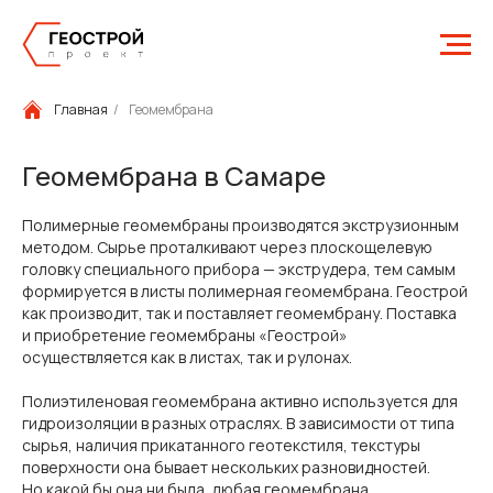
Главная
/
Геомембрана
Геомембрана в Самаре
Полимерные геомембраны производятся экструзионным
методом. Сырье проталкивают через плоскощелевую
головку специального прибора — экструдера, тем самым
формируется в листы полимерная геомембрана. Геострой
как производит, так и поставляет геомембрану. Поставка
и приобретение геомембраны «Геострой»
осуществляется как в листах, так и рулонах.
Полиэтиленовая геомембрана активно используется для
гидроизоляции в разных отраслях. В зависимости от типа
сырья, наличия прикатанного геотекстиля, текстуры
поверхности она бывает нескольких разновидностей.
Но какой бы она ни была, любая геомембрана