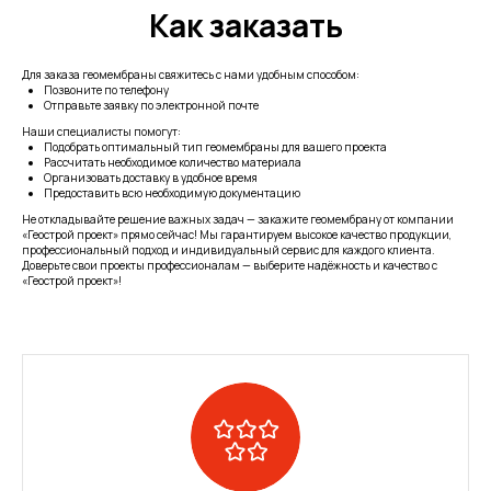
Как заказать
Для заказа геомембраны свяжитесь с нами удобным способом:
Позвоните по телефону
Отправьте заявку по электронной почте
Наши специалисты помогут:
Подобрать оптимальный тип геомембраны для вашего проекта
Рассчитать необходимое количество материала
Организовать доставку в удобное время
Предоставить всю необходимую документацию
Не откладывайте решение важных задач — закажите геомембрану от компании
«Геострой проект» прямо сейчас! Мы гарантируем высокое качество продукции,
профессиональный подход и индивидуальный сервис для каждого клиента.
Доверьте свои проекты профессионалам — выберите надёжность и качество с
«Геострой проект»!