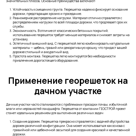
значительных плюсов. Основные преимущества включают:
Устойчивость к смещению грунта. Георешетка надежно фиксирует основание
дорожки, предотвращая эрозию и проседание.
Равномерное распределение нагрузки. Материал отлично справляется с
распределением нагрузки по всей площади дорожки, что продлевает срок их
службы.
Экономичность. В отличие от классических бетонных покрытий,
использование георешеток требует меньше материалов и снижает затраты на
установку.
Эстетичный внешний вид. С георешеткой легко комбинировать натуральные
материалы — щебень, гравий или декоративную крошку, что придаст вашей
дорожке стильный и аккуратный вид.
Простота монтажа. Георешетка легко монтируется без необходимости
привлечения дорогостоящего оборудования.
Применение георешеток на
дачном участке
Дачные участки часто сталкиваются с проблемами просадки почвы, избыточной
влаги или неровностей ландшафта. Георешетка от компании ГЕОСТРОЙ проект
станет идеальным решением для выполнения различных задач:
Создание дорожек. Георешетка прекрасно справляется с задачей обустройства
дорожек различной конфигурации. Она может использоваться как основа с
гравийной или щебеночной засыпкой для создания красивой и качественной
дорожки.