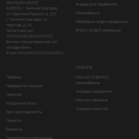
ИНН 5260495393
Анкера для георешетки
603006, г. Нижний Новгород,
Геомембрана
ул. Максима Горького, д. 220
г. Нижний Новгород, ул.
Мембрана профилированная
Нартова,,д. 2А
EPDM (ЭПДМ) мембрана
Расчетный счет
40702810829080003303
Филиал «Нижегородский» АО
«Альфа-банк»
К/счет 30101810200000000824
УСЛУГИ
Габионы
Монтаж (СВАРКА)
геомембраны
Георешетка плоская
Укладка георешетки
Геосетка
Монтаж габионов
Кладочная сетка
Укладка геоматов
Бентонитовые маты
Геоматы
Биоматы
Геокомпозиты дренажные