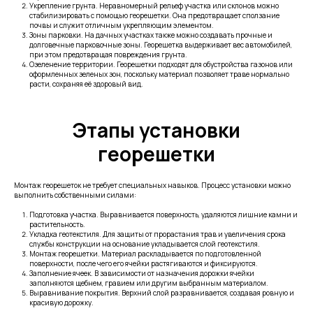
Укрепление грунта. Неравномерный рельеф участка или склонов можно
стабилизировать с помощью георешетки. Она предотвращает сползание
почвы и служит отличным укрепляющим элементом.
Зоны парковки. На дачных участках также можно создавать прочные и
долговечные парковочные зоны. Георешетка выдерживает вес автомобилей,
при этом предотвращая повреждения грунта.
Озеленение территории. Георешетки подходят для обустройства газонов или
оформленных зеленых зон, поскольку материал позволяет траве нормально
расти, сохраняя её здоровый вид.
Этапы установки
георешетки
Монтаж георешеток не требует специальных навыков. Процесс установки можно
выполнить собственными силами:
Подготовка участка. Выравнивается поверхность, удаляются лишние камни и
растительность.
Укладка геотекстиля. Для защиты от прорастания трав и увеличения срока
службы конструкции на основание укладывается слой геотекстиля.
Монтаж георешетки. Материал раскладывается по подготовленной
поверхности, после чего его ячейки растягиваются и фиксируются.
Заполнение ячеек. В зависимости от назначения дорожки ячейки
заполняются щебнем, гравием или другим выбранным материалом.
Выравнивание покрытия. Верхний слой разравнивается, создавая ровную и
красивую дорожку.