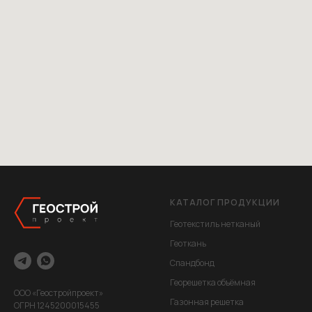
КАТАЛОГ ПРОДУКЦИИ
Геотекстиль нетканый
Геоткань
Спандбонд
Георешетка объёмная
ООО «Геостройпроект»
Газонная решетка
ОГРН 1245200015455