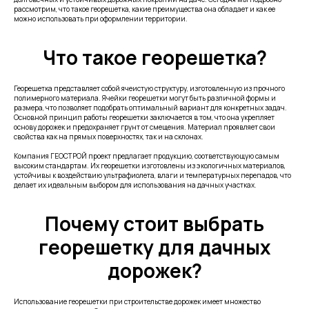
рассмотрим, что такое георешетка, какие преимущества она обладает и как ее
можно использовать при оформлении территории.
Что такое георешетка?
Георешетка представляет собой ячеистую структуру, изготовленную из прочного
полимерного материала. Ячейки георешетки могут быть различной формы и
размера, что позволяет подобрать оптимальный вариант для конкретных задач.
Основной принцип работы георешетки заключается в том, что она укрепляет
основу дорожек и предохраняет грунт от смещения. Материал проявляет свои
свойства как на прямых поверхностях, так и на склонах.
Компания ГЕОСТРОЙ проект предлагает продукцию, соответствующую самым
высоким стандартам. Их георешетки изготовлены из экологичных материалов,
устойчивы к воздействию ультрафиолета, влаги и температурных перепадов, что
делает их идеальным выбором для использования на дачных участках.
Почему стоит выбрать
георешетку для дачных
дорожек?
Использование георешетки при строительстве дорожек имеет множество