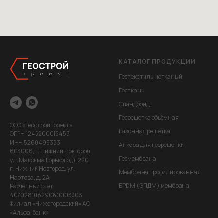
КАТАЛОГ ПРОДУКЦИИ
Геотекстиль нетканый
Геоткань
Спандбонд
Георешетка объёмная
ООО «Геостройпроект»
Газонная решетка
ОГРН 1245200015455
ИНН 5260495393
Анкера для георешетки
603006, г. Нижний Новгород,
Геомембрана
ул. Максима Горького, д. 220
г. Нижний Новгород, ул.
Мембрана профилированная
Нартова,,д. 2А
EPDM (ЭПДМ) мембрана
Расчетный счет
40702810829080003303
Филиал «Нижегородский» АО
«Альфа-банк»