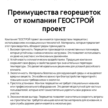
Преимущества георешеток
от компании ГЕОСТРОЙ
проект
Компания ГЕОСТРОЙ проект занимается производством георешеток с
использованием инновационных технологий. Материалы, которые предлагает
этот производитель, обладают рядом преимуществ:
Высокая прочность. Георешетки производятся из качественных полимеров,
которые устойчивы к механическим нагрузкам. Это позволяет использовать
их даже на участках с интенсивным движением.
Устойчивость к климатическим воздействиям. Продукция компании
сохраняет свою форму и свойства даже при значительных перепадах
температуры. Это делает её идеальным решением для условий российского
климата.
Экологичность. Материалы безопасны для окружающей среды и не выделяют
вредных веществ. Это особенно важно при благоустройстве территорий с
повышенными требованиями к экологии.
Простота установки. Монтаж георешетки не требует специальных навыков
или профессионального оборудования. Это делает её доступной для частных
пользователей, которые хотят самостоятельно укрепить свои дорожки или
участок.
Экономическая выгода. Георешетка позволяет значительно сократить затраты
на строительство: требуется меньшее количество материала для основания, а
срок службы дорожек увеличивается в несколько раз.