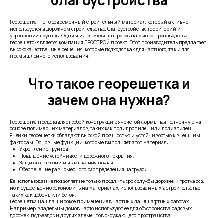
благоустройства
Георешетка — это современный строительный материал, который активно
используется в дорожном строительстве, благоустройстве территорий и
укреплении грунтов. Одним из ключевых игроков на рынке производства
георешеток является компания ГЕОСТРОЙ проект. Этот производитель предлагает
высококачественные решения, которые подходят как для частного, так и для
промышленного использования.
Что такое георешетка и
зачем она нужна?
Георешетка представляет собой конструкцию ячеистой формы, выполненную на
основе полимерных материалов, таких как полипропилен или полиэтилен.
Ячейки георешетки обладают высокой прочностью и устойчивостью к внешним
факторам. Основные функции, которые выполняет этот материал:
Укрепление грунтов.
Повышение устойчивости дорожного покрытия.
Защита от эрозии и вымывания почвы.
Обеспечение равномерного распределения нагрузок.
Ее использование позволяет не только продлить срок службы дорожек и тротуаров,
но и существенно сэкономить на материалах, использованных в строительстве,
таких как щебень или бетон.
Георешетка нашла широкое применение в частных ландшафтных работах.
Например, владельцы домов часто используют её для обустройства садовых
дорожек, подъездов и других элементов окружающего пространства.