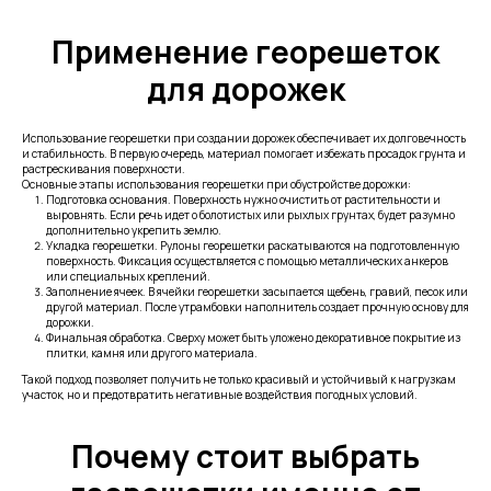
Применение георешеток
для дорожек
Использование георешетки при создании дорожек обеспечивает их долговечность
и стабильность. В первую очередь, материал помогает избежать просадок грунта и
растрескивания поверхности.
Основные этапы использования георешетки при обустройстве дорожки:
Подготовка основания. Поверхность нужно очистить от растительности и
выровнять. Если речь идет о болотистых или рыхлых грунтах, будет разумно
дополнительно укрепить землю.
Укладка георешетки. Рулоны георешетки раскатываются на подготовленную
поверхность. Фиксация осуществляется с помощью металлических анкеров
или специальных креплений.
Заполнение ячеек. В ячейки георешетки засыпается щебень, гравий, песок или
другой материал. После утрамбовки наполнитель создает прочную основу для
дорожки.
Финальная обработка. Сверху может быть уложено декоративное покрытие из
плитки, камня или другого материала.
Такой подход позволяет получить не только красивый и устойчивый к нагрузкам
участок, но и предотвратить негативные воздействия погодных условий.
Почему стоит выбрать