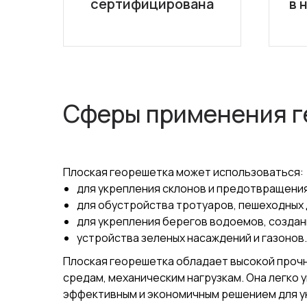
сертифицирована
в 
Сферы применения г
Плоская георешетка может использоваться:
для укрепления склонов и предотвращения
для обустройства тротуаров, пешеходных 
для укрепления берегов водоемов, создан
устройства зеленых насаждений и газонов.
Плоская георешетка обладает высокой проч
средам, механическим нагрузкам. Она легко 
эффективным и экономичным решением для ук