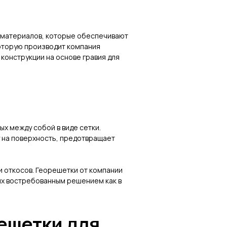
 материалов, которые обеспечивают
которую производит компания
конструкции на основе гравия для
х между собой в виде сетки.
 на поверхность, предотвращает
и откосов. Георешетки от компании
их востребованным решением как в
ешетки для