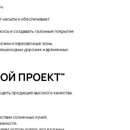
ч:
т насыпи и обеспечивает
косы и создавать газонные покрытия
рожки и парковочные зоны.
 пешеходных дорожек и временных
РОЙ ПРОЕКТ"
дить продукцию высокого качества.
ствии солнечных лучей.
лажности.
ляет использовать его в разных