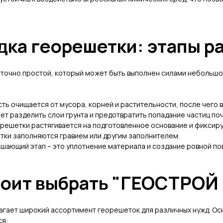
дка георешетки: этапы р
точно простой, который может быть выполнен силами небольшо
ть очищается от мусора, корней и растительности, после чего 
ет разделить слои грунта и предотвратить попадание частиц поч
решетки растягивается на подготовленное основание и фиксиру
тки заполняются гравием или другим заполнителем.
шающий этап – это уплотнение материала и создание ровной по
тоит выбрать "ГЕОСТРОЙ
агает широкий ассортимент георешеток для различных нужд. О
ся: