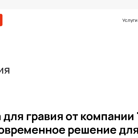
Услуг
ия
 для гравия от компани
современное решение для