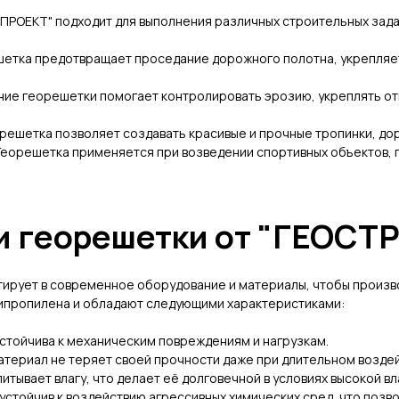
ПРОЕКТ" подходит для выполнения различных строительных зада
шетка предотвращает проседание дорожного полотна, укрепляе
ние георешетки помогает контролировать эрозию, укреплять от
решетка позволяет создавать красивые и прочные тропинки, до
Георешетка применяется при возведении спортивных объектов,
и георешетки от "ГЕОСТ
ирует в современное оборудование и материалы, чтобы произво
ипропилена и обладают следующими характеристиками:
стойчива к механическим повреждениям и нагрузкам.
атериал не теряет своей прочности даже при длительном воздей
итывает влагу, что делает её долговечной в условиях высокой в
устойчив к воздействию агрессивных химических сред, что позво