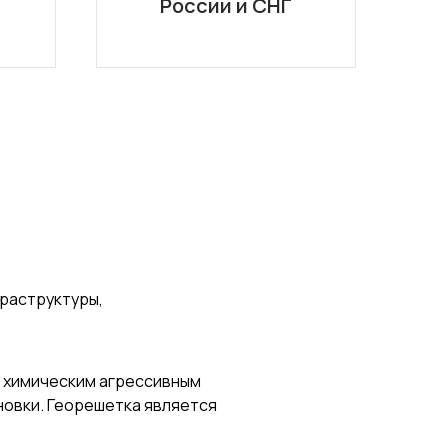
России и СНГ
раструктуры,
 химическим агрессивным
новки. Георешетка является