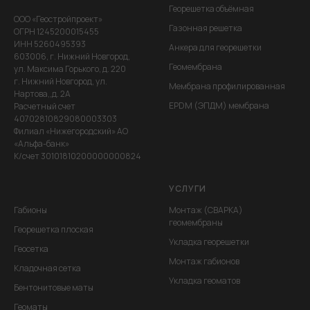
Георешетка объёмная
ООО «Геостройпроект»
Газонная решетка
ОГРН 1245200015455
ИНН 5260495393
Анкера для георешетки
603006, г. Нижний Новгород,
Геомембрана
ул. Максима Горького, д. 220
г. Нижний Новгород, ул.
Мембрана профилированная
Нартова,,д. 2А
EPDM (ЭПДМ) мембрана
Расчетный счет
40702810829080003303
Филиал «Нижегородский» АО
«Альфа-банк»
К/счет 30101810200000000824
УСЛУГИ
Габионы
Монтаж (СВАРКА)
геомембраны
Георешетка плоская
Укладка георешетки
Геосетка
Монтаж габионов
Кладочная сетка
Укладка геоматов
Бентонитовые маты
Геоматы