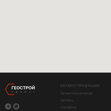
КАТАЛОГ ПРОДУКЦИИ
Геотекстиль нетканый
Геоткань
Спандбонд