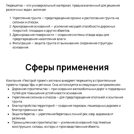
Георешетка — это универсальный материал, предназначенный для решения
различных задач, включая:
Укрепление грунта — предотвращение эрозии и расползания грунта на
склонах и откосах.
Армирование оснований — усиление несущей способности дорожных
покрытий, площадок и других объектов.
Дренирование поверхности — создание системы отвода воды для
предотвращения накопления влаги.
Фильтрация — защита грунта от вымывания, сохранение структуры
основания.
Сферы применения
Компания «Геострой проект» активно внедряет георешетку в строительные
проекты города Уфы и региона. Она используется в следующих направлениях:
Дорожное строительство — при создании автомобильных дорог и подъездных
путей для повышения устойчивости основания.
Укрепление склонов и откосов — для предотвращения оползней и осыпания
грунта.
Благоустройство территорий — создание парковок, пешеходных дорожек и
благоустроенных зон.
Защита берегов — укрепление береговых линий рек, озер, водоемов от
размыва.
Промышленное строительство — усиление оснований под тяжелые
конструкции, склады, ангары и производственные объекты.