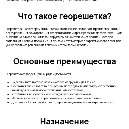
Что такое георешетка?
Георешетка — это современный геосинтетический материал, предназначенный
для укрепления, армирования, стабилизации и дренирования поверхностей. Она
выполнена в виде решетчатой структуры с ячеистой конструкцией, которую
заполняют щебнем, песком или грунтом. Этот материал зарекомендовал себя как
универсальное решение для сложных строительных задач.
Основные преимущества
Георешетка обладает целым рядом достоинств:
Выдерживает высокие механические нагрузки и давление.
Сохраняет свои свойства при резких перепадах температур, что особенно
важно для климатических условий Башкортостана.
Устойчива к воздействию ультрафиолетового излучения.
Не боится контакта с агрессивными химическими веществами.
Длительный срок службы без потери эксплуатационных характеристик.
Назначение