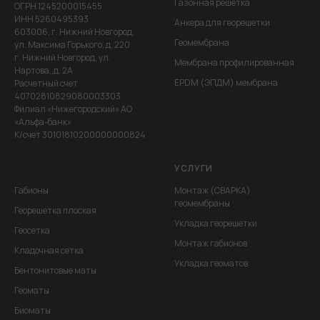
Газонная решетка
ОГРН 1245200015455
ИНН 5260495393
Анкера для георешетки
603006, г. Нижний Новгород,
Геомембрана
ул. Максима Горького, д. 220
г. Нижний Новгород, ул.
Мембрана профилированная
Нартова,,д. 2А
EPDM (ЭПДМ) мембрана
Расчетный счет
40702810829080003303
Филиал «Нижегородский» АО
«Альфа-банк»
К/счет 30101810200000000824
УСЛУГИ
Габионы
Монтаж (СВАРКА)
геомембраны
Георешетка плоская
Укладка георешетки
Геосетка
Монтаж габионов
Кладочная сетка
Укладка геоматов
Бентонитовые маты
Геоматы
Биоматы