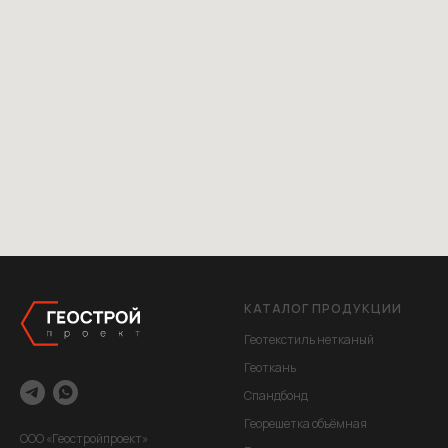
КАТАЛОГ ПРОДУКЦИИ
Геотекстиль нетканый
Геоткань
Спандбонд
Георешетка объёмная
ООО «Геостройпроект»