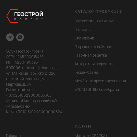
КАТАЛОГ ПРОДУКЦИИ
Геотекстиль нетканый
Геоткань
Спандбонд
Георешетка объёмная
ООО «Геостройпроект»
Газонная решетка
ОГРН 1245200015455
ИНН 5260495393
Анкера для георешетки
603006, г. Нижний Новгород,
Геомембрана
ул. Максима Горького, д. 220
г. Нижний Новгород, ул.
Мембрана профилированная
Нартова,,д. 2А
EPDM (ЭПДМ) мембрана
Расчетный счет
40702810829080003303
Филиал «Нижегородский» АО
«Альфа-банк»
К/счет 30101810200000000824
УСЛУГИ
Габионы
Монтаж (СВАРКА)