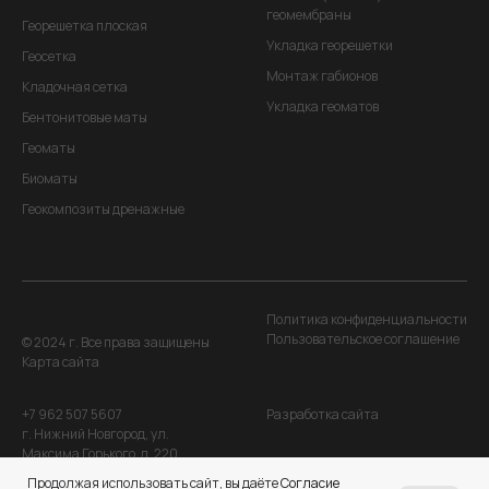
геомембраны
Георешетка плоская
Укладка георешетки
Геосетка
Монтаж габионов
Кладочная сетка
Укладка геоматов
Бентонитовые маты
Геоматы
Биоматы
Геокомпозиты дренажные
Политика конфиденциальности
Пользовательское соглашение
© 2024 г. Все права защищены
Карта сайта
+7 962 507 5607
Разработка сайта
г. Нижний Новгород, ул.
Максима Горького, д. 220
Продолжая использовать сайт, вы даёте
Согласие