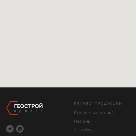
КАТАЛОГ ПРОДУКЦИИ
Геотекстиль нетканый
Геоткань
Спандбонд