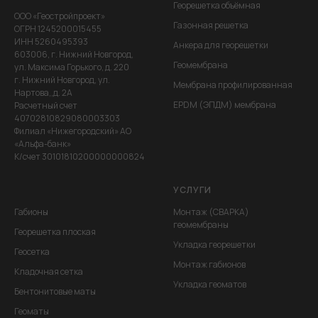
Георешетка объёмная
ООО «Геостройпроект»
Газонная решетка
ОГРН 1245200015455
ИНН 5260495393
Анкера для георешетки
603006, г. Нижний Новгород,
Геомембрана
ул. Максима Горького, д. 220
г. Нижний Новгород, ул.
Мембрана профилированная
Нартова,,д. 2А
EPDM (ЭПДМ) мембрана
Расчетный счет
40702810829080003303
Филиал «Нижегородский» АО
«Альфа-банк»
К/счет 30101810200000000824
УСЛУГИ
Габионы
Монтаж (СВАРКА)
геомембраны
Георешетка плоская
Укладка георешетки
Геосетка
Монтаж габионов
Кладочная сетка
Укладка геоматов
Бентонитовые маты
Геоматы