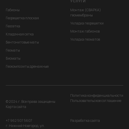
УСЛУГИ
Габионы
Монтаж (СВАРКА)
геомембраны
Георешетка плоская
Укладка георешетки
Геосетка
Монтаж габионов
Кладочная сетка
Укладка геоматов
Бентонитовые маты
Геоматы
Биоматы
Геокомпозиты дренажные
Политика конфиденциальности
Пользовательское соглашение
© 2024 г. Все права защищены
Карта сайта
+7 962 507 5607
Разработка сайта
г. Нижний Новгород, ул.