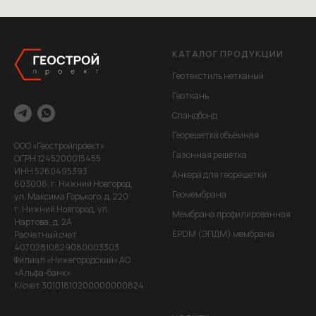
КАТАЛОГ ПРОДУКЦИИ
Геотекстиль нетканый
Геоткань
Спандбонд
Георешетка объёмная
ООО «Геостройпроект»
Газонная решетка
ОГРН 1245200015455
ИНН 5260495393
Анкера для георешетки
603006, г. Нижний Новгород,
Геомембрана
ул. Максима Горького, д. 220
г. Нижний Новгород, ул.
Мембрана профилированная
Нартова,,д. 2А
EPDM (ЭПДМ) мембрана
Расчетный счет
40702810829080003303
Филиал «Нижегородский» АО
«Альфа-банк»
К/счет 30101810200000000824