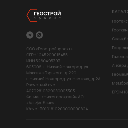
КАТАЛ
Геотекс
Геоткан
Спандб
Геореш
ООО «Геостройпроект»
ОГРН 1245200015455
Газонна
ИНН 5260495393
Анкера 
603006, г. Нижний Новгород, ул.
Максима Горького, д. 220
Геомем
г. Нижний Новгород, ул. Нартова,,д. 2А
Мембра
Расчетный счет
40702810829080003303
EPDM (
Филиал «Нижегородский» АО
«Альфа-банк»
К/счет 30101810200000000824