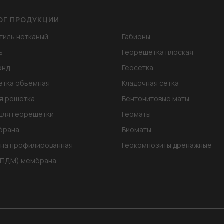
ОГ ПРОДУКЦИИ
тиль нетканый
Габионы
ь
Георешетка плоская
онд
Геосетка
етка объёмная
Кладочная сетка
я решетка
Бентонитовые маты
для георешетки
Геоматы
брана
Биоматы
на профилированная
Геокомпозиты дренажные
ЭПДМ) мембрана