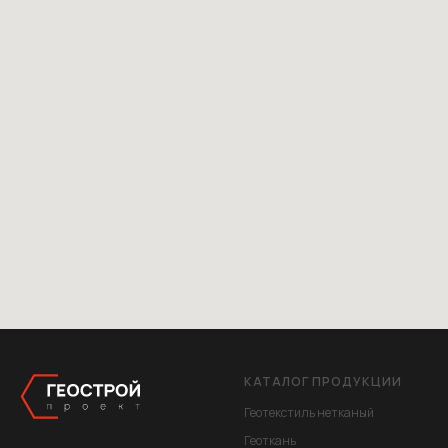
КАТАЛОГ ПРОДУКЦИИ
Геотекстиль нетканый
Геоткань