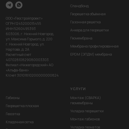
Спандбонд
Георешетка объёмная
ООО «Геостройпроект»
Газонная решетка
ОГРН 1245200015455
ИНН 5260495393
Анкера для георешетки
603006, г. Нижний Новгород,
Геомембрана
ул. Максима Горького, д. 220
г. Нижний Новгород, ул.
Мембрана профилированная
Нартова,,д. 2А
EPDM (ЭПДМ) мембрана
Расчетный счет
40702810829080003303
Филиал «Нижегородский» АО
«Альфа-банк»
К/счет 30101810200000000824
УСЛУГИ
Габионы
Монтаж (СВАРКА)
геомембраны
Георешетка плоская
Укладка георешетки
Геосетка
Монтаж габионов
Кладочная сетка
Укладка геоматов