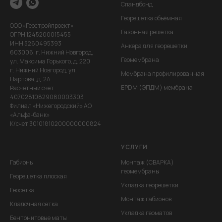
Спандбонд
Георешетка объёмная
ООО «Геостройпроект»
Газонная решетка
ОГРН 1245200015455
ИНН 5260495393
Анкера для георешетки
603006, г. Нижний Новгород,
Геомембрана
ул. Максима Горького, д. 220
г. Нижний Новгород, ул.
Мембрана профилированная
Нартова,,д. 2А
EPDM (ЭПДМ) мембрана
Расчетный счет
40702810829080003303
Филиал «Нижегородский» АО
«Альфа-банк»
К/счет 30101810200000000824
УСЛУГИ
Габионы
Монтаж (СВАРКА)
геомембраны
Георешетка плоская
Укладка георешетки
Геосетка
Монтаж габионов
Кладочная сетка
Укладка геоматов
Бентонитовые маты