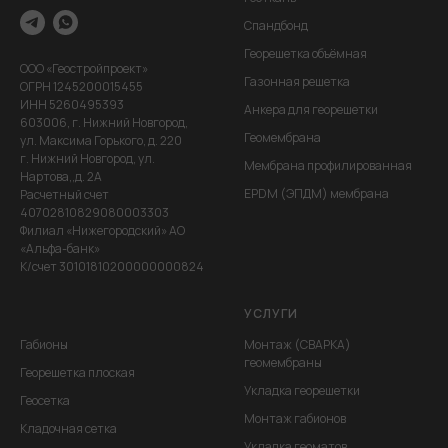
Спандбонд
Георешетка объёмная
ООО «Геостройпроект»
Газонная решетка
ОГРН 1245200015455
ИНН 5260495393
Анкера для георешетки
603006, г. Нижний Новгород,
Геомембрана
ул. Максима Горького, д. 220
г. Нижний Новгород, ул.
Мембрана профилированная
Нартова,,д. 2А
EPDM (ЭПДМ) мембрана
Расчетный счет
40702810829080003303
Филиал «Нижегородский» АО
«Альфа-банк»
К/счет 30101810200000000824
УСЛУГИ
Габионы
Монтаж (СВАРКА)
геомембраны
Георешетка плоская
Укладка георешетки
Геосетка
Монтаж габионов
Кладочная сетка
Укладка геоматов