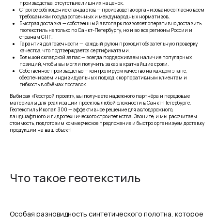
производства, отсутствие лишних наценок.
Строгое соблюдение стандартов — производство организовано согласно всем
требованиям государственных и международных нормативов.
Быстрая доставка — собственный автопарк позволяет оперативно доставить
геотекстиль не только по Санкт-Петербургу, но и во все регионы России и
странам СНГ.
Гарантия долговечности — каждый рулон проходит обязательную проверку
качества, что подтверждается сертификатами.
Большой складской запас — всегда поддерживаем наличие популярных
позиций, чтобы вы могли получить заказ в кратчайшие сроки.
Собственное производство — контролируем качество на каждом этапе,
обеспечиваем индивидуальных подход к корпоративным клиентам и
гибкость в объёмах поставок.
Выбирая «Геострой проект», вы получаете надежного партнёра и передовые
материалы для реализации проектов любой сложности в Санкт-Петербурге.
Геотекстиль Икопал 300 — эффективное решение для автодорожного,
ландшафтного и гидротехнического строительства. Звоните, и мы рассчитаем
стоимость, подготовим коммерческое предложение и быстро организуем доставку
продукции на ваш объект!
Что такое геотекстиль
Особая разновидность синтетического полотна, которое