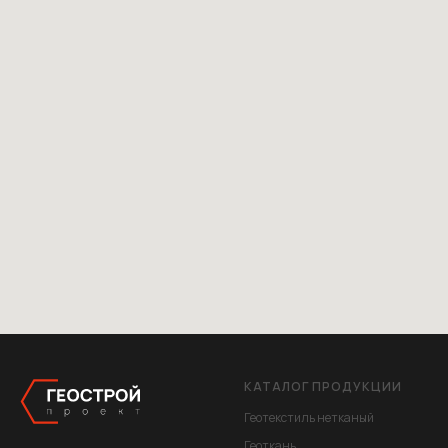
КАТАЛОГ ПРОДУКЦИИ
Геотекстиль нетканый
Геоткань