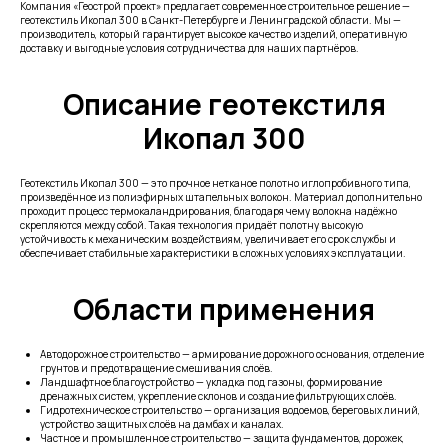
Компания «Геострой проект» предлагает современное строительное решение —
геотекстиль Икопал 300 в Санкт-Петербурге и Ленинградской области. Мы —
производитель, который гарантирует высокое качество изделий, оперативную
доставку и выгодные условия сотрудничества для наших партнёров.
Описание геотекстиля
Икопал 300
Геотекстиль Икопал 300 — это прочное нетканое полотно иглопробивного типа,
произведённое из полиэфирных штапельных волокон. Материал дополнительно
проходит процесс термокаландрирования, благодаря чему волокна надёжно
скрепляются между собой. Такая технология придаёт полотну высокую
устойчивость к механическим воздействиям, увеличивает его срок службы и
обеспечивает стабильные характеристики в сложных условиях эксплуатации.
Области применения
Автодорожное строительство — армирование дорожного основания, отделение
грунтов и предотвращение смешивания слоёв.
Ландшафтное благоустройство — укладка под газоны, формирование
дренажных систем, укрепление склонов и создание фильтрующих слоёв.
Гидротехническое строительство — организация водоемов, береговых линий,
устройство защитных слоёв на дамбах и каналах.
Частное и промышленное строительство — защита фундаментов, дорожек,