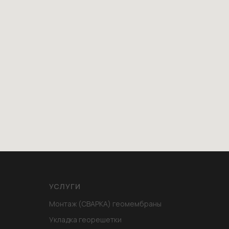
УСЛУГИ
Монтаж (СВАРКА) геомембраны
Укладка георешетки