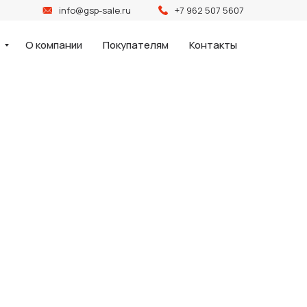
info@gsp-sale.ru
+7 962 507 5607
и
О компании
Покупателям
Контакты