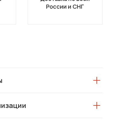
России и СНГ
ы
низации