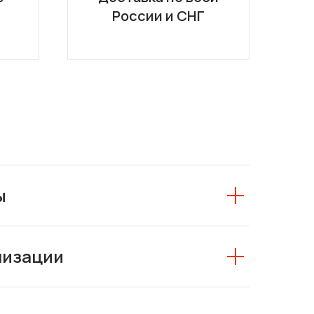
России и СНГ
ы
низации