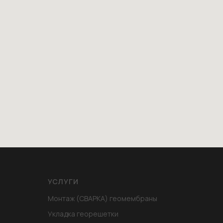
УСЛУГИ
Монтаж (СВАРКА) геомембраны
Укладка георешетки