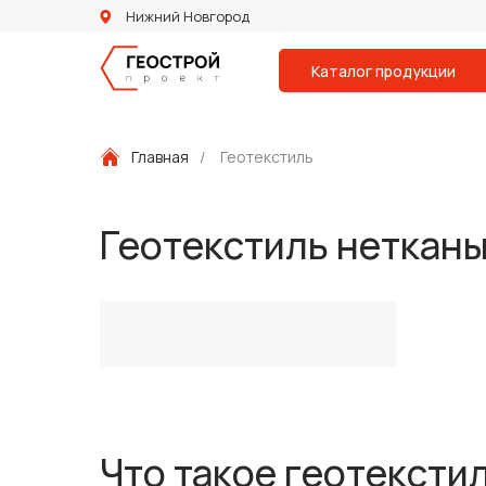
Нижний Новгород
Каталог продукции
Главная
/
Геотекстиль
Геотекстиль неткан
Что такое геотексти