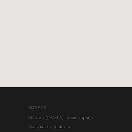
УСЛУГИ
Монтаж (СВАРКА) геомембраны
Укладка георешетки