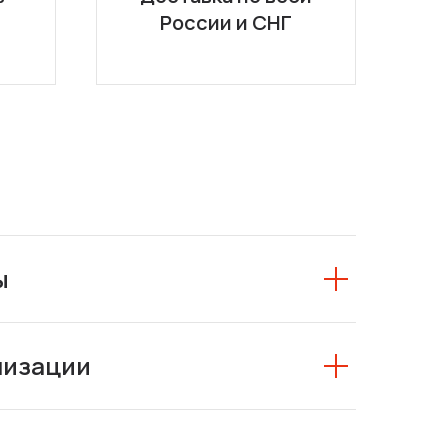
России и СНГ
ы
низации