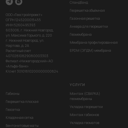
Спандбонд
Георешетка объёмная
ООО «Геостройпроект»
Газонная решетка
ОГРН 1245200015455
ИНН 5260495393
Анкера для георешетки
603006, г. Нижний Новгород,
Геомембрана
ул. Максима Горького, д. 220
г. Нижний Новгород, ул.
Мембрана профилированная
Нартова,,д. 2А
EPDM (ЭПДМ) мембрана
Расчетный счет
40702810829080003303
Филиал «Нижегородский» АО
«Альфа-банк»
К/счет 30101810200000000824
УСЛУГИ
Габионы
Монтаж (СВАРКА)
геомембраны
Георешетка плоская
Укладка георешетки
Геосетка
Монтаж габионов
Кладочная сетка
Укладка геоматов
Бентонитовые маты