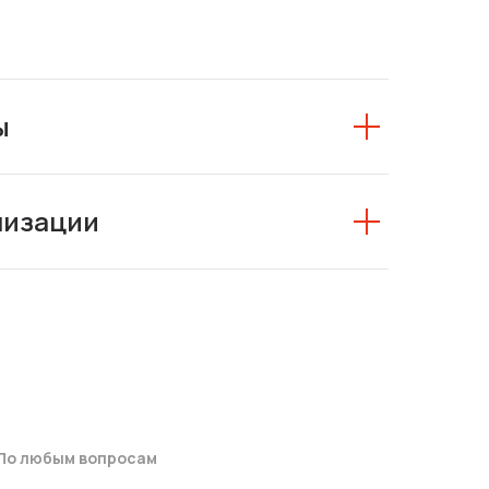
ы
низации
По любым вопросам