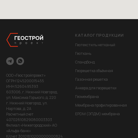
КАТАЛОГ ПРОДУКЦИИ
Геотекстиль нетканый
Геоткань
Спандбонд
Георешетка объёмная
ООО «Геостройпроект»
Газонная решетка
ОГРН 1245200015455
ИНН 5260495393
Анкера для георешетки
603006, г. Нижний Новгород,
Геомембрана
ул. Максима Горького, д. 220
г. Нижний Новгород, ул.
Мембрана профилированная
Нартова,,д. 2А
EPDM (ЭПДМ) мембрана
Расчетный счет
40702810829080003303
Филиал «Нижегородский» АО
«Альфа-банк»
К/счет 30101810200000000824