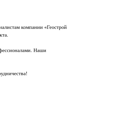
циалистам компании «Геострой
кта.
офессионалами. Наши
рудничества!