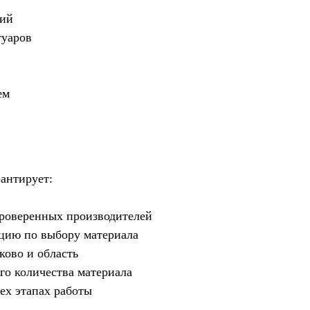
тий
туаров
ем
антирует:
проверенных производителей
цию по выбору материала
ово и область
го количества материала
ех этапах работы