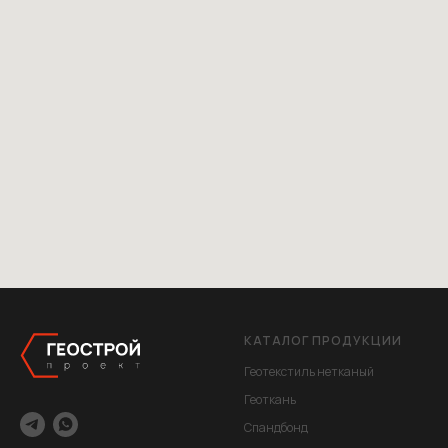
КАТАЛОГ ПРОДУКЦИИ
Геотекстиль нетканый
Геоткань
Спандбонд