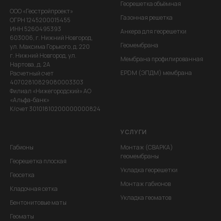
Георешетка объёмная
ООО «Геостройпроект»
Газонная решетка
ОГРН 1245200015455
ИНН 5260495393
Анкера для георешетки
603006, г. Нижний Новгород,
Геомембрана
ул. Максима Горького, д. 220
г. Нижний Новгород, ул.
Мембрана профилированная
Нартова,,д. 2А
EPDM (ЭПДМ) мембрана
Расчетный счет
40702810829080003303
Филиал «Нижегородский» АО
«Альфа-банк»
К/счет 30101810200000000824
УСЛУГИ
Габионы
Монтаж (СВАРКА)
геомембраны
Георешетка плоская
Укладка георешетки
Геосетка
Монтаж габионов
Кладочная сетка
Укладка геоматов
Бентонитовые маты
Геоматы