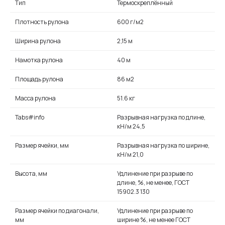
Тип
Термоскреплённый
Плотность рулона
600 г/м2
Ширина рулона
2,15 м
Намотка рулона
40 м
Площадь рулона
86 м2
Масса рулона
51.6 кг
Tabs#info
Разрывная нагрузка по длине,
кН/м 24,5
Размер ячейки, мм
Разрывная нагрузка по ширине,
кН/м 21,0
Высота, мм
Удлинение при разрыве по
длине, %, не менее, ГОСТ
15902.3 130
Размер ячейки по диагонали,
Удлинение при разрыве по
мм
ширине %, не менее ГОСТ