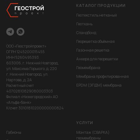
КАТАЛОГ ПРОДУКЦИИ
Геотекстиль нетканый
Геоткань
Спандбонд
Георешетка объёмная
ООО «Геостройпроект»
Газонная решетка
ОГРН 1245200015455
ИНН 5260495393
Анкера для георешетки
603006, г. Нижний Новгород,
Геомембрана
ул. Максима Горького, д. 220
г. Нижний Новгород, ул.
Мембрана профилированная
Нартова,,д. 2А
EPDM (ЭПДМ) мембрана
Расчетный счет
40702810829080003303
Филиал «Нижегородский» АО
«Альфа-банк»
К/счет 30101810200000000824
УСЛУГИ
Габионы
Монтаж (СВАРКА)
геомембраны