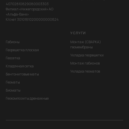
40702810829080003303
Филиал «Нижегородский» АО
«Альфа-банк»
К/счет 30101810200000000824
УСЛУГИ
Габионы
Монтаж (СВАРКА)
геомембраны
Георешетка плоская
Укладка георешетки
Геосетка
Монтаж габионов
Кладочная сетка
Укладка геоматов
Бентонитовые маты
Геоматы
Биоматы
Геокомпозиты дренажные