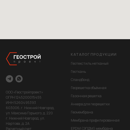
КАТАЛОГ ПРОДУКЦИИ
Геотекстиль нетканый
Геоткань
Спандбонд
Георешетка объёмная
ООО «Геостройпроект»
Газонная решетка
ОГРН 1245200015455
ИНН 5260495393
Анкера для георешетки
603006, г. Нижний Новгород,
Геомембрана
ул. Максима Горького, д. 220
г. Нижний Новгород, ул.
Мембрана профилированная
Нартова,,д. 2А
EPDM (ЭПДМ) мембрана
Расчетный счет