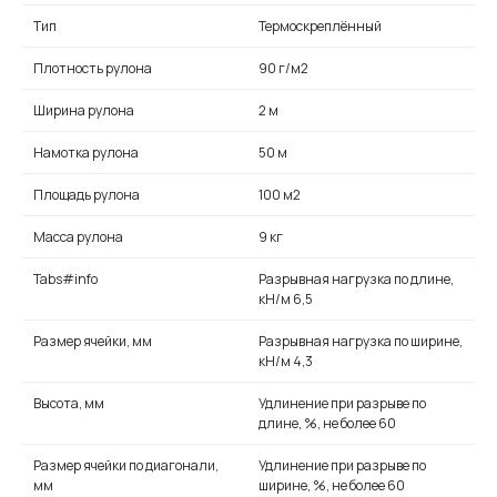
Тип
Термоскреплённый
Плотность рулона
90 г/м2
Ширина рулона
2 м
Намотка рулона
50 м
Площадь рулона
100 м2
Масса рулона
9 кг
Tabs#info
Разрывная нагрузка по длине,
кН/м 6,5
Размер ячейки, мм
Разрывная нагрузка по ширине,
кН/м 4,3
Высота, мм
Удлинение при разрыве по
длине, %, не более 60
Размер ячейки по диагонали,
Удлинение при разрыве по
мм
ширине, %, не более 60