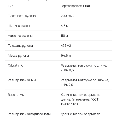
Тип
Термоскреплённый
Плотность рулона
200 г/м2
Ширина рулона
4,3 м
Намотка рулона
110 м
Площадь рулона
473 м2
Масса рулона
94.6 кг
Tabs#info
Разрывная нагрузка по длине,
кН/м 8,8
Размер ячейки, мм
Разрывная нагрузка по ширине,
кН/м 7,0
Высота, мм
Удлинение при разрыве по
длине, %, не менее, ГОСТ
15902.3 120
Размер ячейки по диагонали,
Удлинение при разрыве по