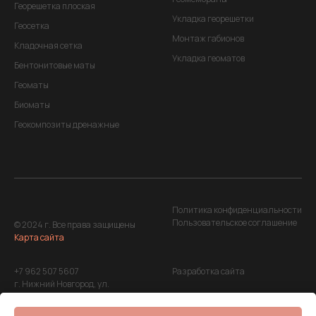
Георешетка плоская
Укладка георешетки
Геосетка
Монтаж габионов
Кладочная сетка
Укладка геоматов
Бентонитовые маты
Геоматы
Биоматы
Геокомпозиты дренажные
Политика конфиденциальности
Пользовательское соглашение
© 2024 г. Все права защищены
Карта сайта
+7 962 507 5607
Разработка сайта
г. Нижний Новгород, ул.
Максима Горького, д. 220