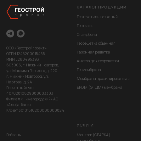
КАТАЛОГ ПРОДУКЦИИ
Геотекстиль нетканый
Геоткань
Спандбонд
Георешетка объёмная
ООО «Геостройпроект»
Газонная решетка
ОГРН 1245200015455
ИНН 5260495393
Анкера для георешетки
603006, г. Нижний Новгород,
Геомембрана
ул. Максима Горького, д. 220
г. Нижний Новгород, ул.
Мембрана профилированная
Нартова,,д. 2А
EPDM (ЭПДМ) мембрана
Расчетный счет
40702810829080003303
Филиал «Нижегородский» АО
«Альфа-банк»
К/счет 30101810200000000824
УСЛУГИ
Габионы
Монтаж (СВАРКА)
геомембраны