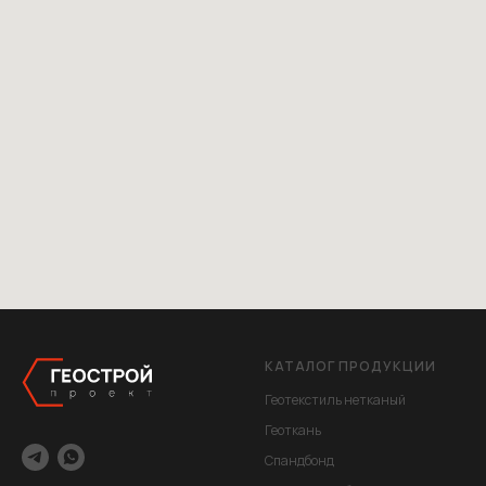
КАТАЛОГ ПРОДУКЦИИ
Геотекстиль нетканый
Геоткань
Спандбонд