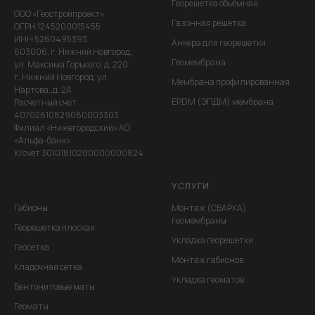
Георешетка объёмная
ООО «Геостройпроект»
Газонная решетка
ОГРН 1245200015455
ИНН 5260495393
Анкера для георешетки
603006, г. Нижний Новгород,
Геомембрана
ул. Максима Горького, д. 220
г. Нижний Новгород, ул.
Мембрана профилированная
Нартова,,д. 2А
EPDM (ЭПДМ) мембрана
Расчетный счет
40702810829080003303
Филиал «Нижегородский» АО
«Альфа-банк»
К/счет 30101810200000000824
УСЛУГИ
Габионы
Монтаж (СВАРКА)
геомембраны
Георешетка плоская
Укладка георешетки
Геосетка
Монтаж габионов
Кладочная сетка
Укладка геоматов
Бентонитовые маты
Геоматы