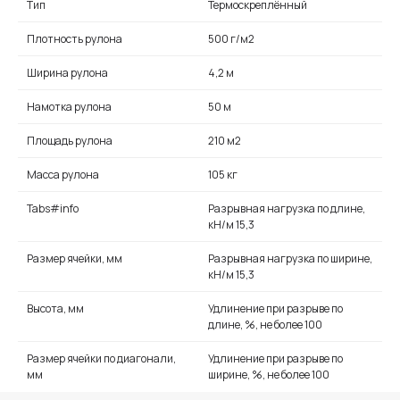
Тип
Термоскреплённый
Плотность рулона
500 г/м2
Ширина рулона
4,2 м
Намотка рулона
50 м
Площадь рулона
210 м2
Масса рулона
105 кг
Tabs#info
Разрывная нагрузка по длине,
кН/м 15,3
Размер ячейки, мм
Разрывная нагрузка по ширине,
кН/м 15,3
Высота, мм
Удлинение при разрыве по
длине, %, не более 100
Размер ячейки по диагонали,
Удлинение при разрыве по
мм
ширине, %, не более 100