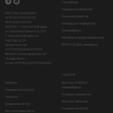
Спандбонд
Георешетка объёмная
ООО «Геостройпроект»
Газонная решетка
ОГРН 1245200015455
ИНН 5260495393
Анкера для георешетки
603006, г. Нижний Новгород,
Геомембрана
ул. Максима Горького, д. 220
г. Нижний Новгород, ул.
Мембрана профилированная
Нартова,,д. 2А
EPDM (ЭПДМ) мембрана
Расчетный счет
40702810829080003303
Филиал «Нижегородский» АО
«Альфа-банк»
К/счет 30101810200000000824
УСЛУГИ
Габионы
Монтаж (СВАРКА)
геомембраны
Георешетка плоская
Укладка георешетки
Геосетка
Монтаж габионов
Кладочная сетка
Укладка геоматов
Бентонитовые маты