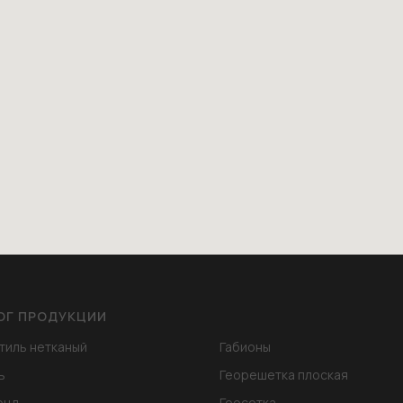
ОГ ПРОДУКЦИИ
тиль нетканый
Габионы
ь
Георешетка плоская
онд
Геосетка