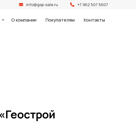
info@gsp-sale.ru
+7 962 507 5607
и
О компании
Покупателям
Контакты
 «Геострой