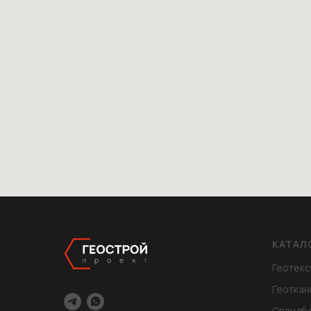
КАТАЛ
Геотекс
Геоткан
Спандб