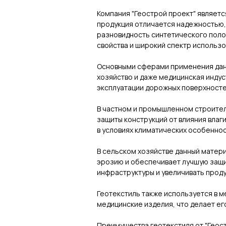
Компания "Геострой проект" являет
продукция отличается надежностью,
разновидность синтетического поло
свойства и широкий спектр использо
Основными сферами применения данн
хозяйство и даже медицинская инду
эксплуатации дорожных поверхносте
В частном и промышленном строител
защиты конструкций от влияния влаг
в условиях климатических особеннос
В сельском хозяйстве данный матер
эрозию и обеспечивает лучшую защи
инфраструктуры и увеличивать проду
Геотекстиль также используется в м
медицинские изделия, что делает ег
Преимущества геотекстиля от "Геост