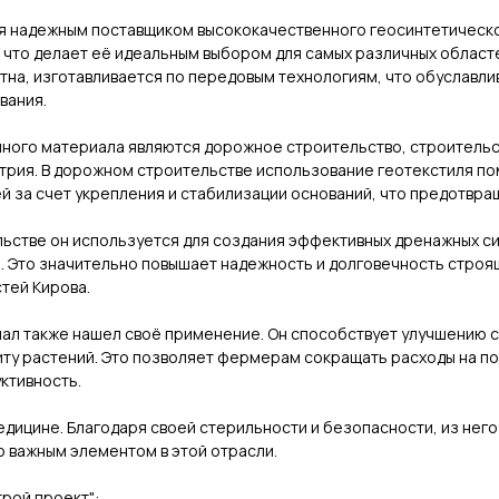
ся надежным поставщиком высококачественного геосинтетическо
 что делает её идеальным выбором для самых различных област
тна, изготавливается по передовым технологиям, что обуславли
вания.
ого материала являются дорожное строительство, строительс
стрия. В дорожном строительстве использование геотекстиля по
й за счет укрепления и стабилизации оснований, что предотвра
ьстве он используется для создания эффективных дренажных си
и. Это значительно повышает надежность и долговечность строя
тей Кирова.
иал также нашел своё применение. Он способствует улучшению 
ту растений. Это позволяет фермерам сокращать расходы на 
ктивность.
едицине. Благодаря своей стерильности и безопасности, из нег
о важным элементом в этой отрасли.
рой проект":