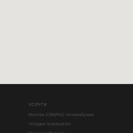
УСЛУГИ
Монтаж (СВАРКА) геомембраны
Укладка георешетки
Монтаж габионов