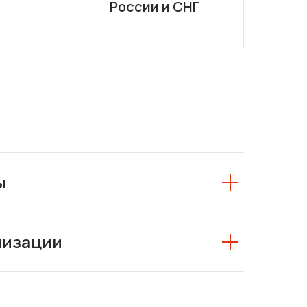
России и СНГ
ы
низации