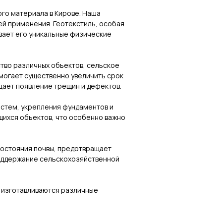
го материала в Кирове. Наша
ей применения. Геотекстиль, особая
вает его уникальные физические
тво различных объектов, сельское
могает существенно увеличить срок
щает появление трещин и дефектов.
стем, укрепления фундаментов и
щихся объектов, что особенно важно
состояния почвы, предотвращает
поддержание сельскохозяйственной
о изготавливаются различные