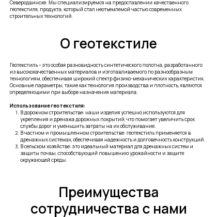
Северодвинске. Мы специализируемся на предоставлении качественного
геотекстиля, продукта, который стал неотъемлемой частью современных
строительных технологий.
О геотекстиле
Геотекстиль – это особая разновидность синтетического полотна, разработанного
из высококачественных материалов и изготавливаемого по разнообразным
технологиям, обеспечивая широкий спектр физико-механических характеристик.
Основные параметры, такие как технология производства и плотность, являются
определяющими при выборе назначения материала.
Использование геотекстиля:
В дорожном строительстве: наши изделия успешно используются для
укрепления и дренажа дорожных покрытий, что помогает увеличить срок
службы дорог и уменьшить затраты на их обслуживание.
В частном и промышленном строительстве: геотекстиль применяется в
дренажных системах, обеспечивая надежность и долговечность конструкций.
В сельском хозяйстве: это идеальный материал для дренажных систем и
защиты почвы, способствующий повышению урожайности и защите
окружающей среды.
Преимущества
сотрудничества с нами