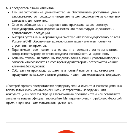
Мы предлагаем своим клиентам:
Лучшее соотношение цена-качество: мы обеспечиваем доступные цены и
высокое качество продукции, что делает наше предложение максимально
выгодным для клиентов.
Строгое соблюдение стандартов: наше производство соответствует
международным стандартам качества, что гарантирует надежность и
долговечность продукции.
Быстрая доставка: мы организуем быструю и безопасную доставку по всей
России и СНГ, обеспечивая возможность оперативного выполнения
строительных проектов.
Гарантия долговечности: наш геотекстиль проходит строгие испытания,
которые подтверждают его высокую износостойкость и надежность.
Большой товарный запас: мы поддерживаем высокий уровень складских
запасов, что позволяет в любое время удовлетворить потребности наших
клиентов без задержек.
Собственное производство: дает нам полный контроль над качеством
продукции на каждом этапе и устанавливает новые стандарты в отрасли.
«Геострой проект» предоставляет поддержку своим клиентам, помогая успешно
воплощать в жизнь самые амбициозные строительные задумки. Для
консультаций и заказов обращайтесь к нашим специалистам или оставляйте
заявки на нашем официальном сайте. Мы гарантируем, что работа с «Геострой
проект» принесет вам максимальную пользу.