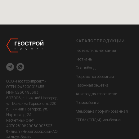
КАТАЛОГ ПРОДУКЦИИ
Геотекстиль нетканый
Геоткань
Спандбонд
Георешетка объёмная
ООО «Геостройпроект»
Газонная решетка
ОГРН 1245200015455
ИНН 5260495393
Анкера для георешетки
603006, г. Нижний Новгород,
Геомембрана
ул. Максима Горького, д. 220
г. Нижний Новгород, ул.
Мембрана профилированная
Нартова,,д. 2А
EPDM (ЭПДМ) мембрана
Расчетный счет
40702810829080003303
Филиал «Нижегородский» АО
«Альфа-банк»