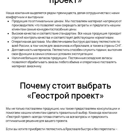
Наша компания выделяется рядом преимуществ, делая сотрудничество с нами
комфортным и выгодным:
Продукция по оптимальным ценам. Мы поставляем материал напрямую от
производителя, что позволяет нам сокращать затраты и предлагать нашим
клиентам самые конкурентоспособные цены.
Высокое качество и соответствие стандартам. Вся наша продукция проходит
строгий контроль качества и соответствует действующим нормативам.
Оперативная доставка. Мы обеспечиваем быструю доставку геотекстиля по
всей России, в том числе для заказчиков из Ярославля, а также в страны СНГ.
Долговечность материалов. Геотекстиль способен служить годами, выполняя
свои функции в самых сложных условиях эксплуатации.
Наличие больших запасов продукции. Постоянные складские запасы
позволяют обрабатывать заказы любого объема и оперативно поставлять
материал заказчику.
Почему стоит выбрать
«Геострой проект»
Мы не только поставляем продукцию, мы также предоставляем консультации и
помогаем нашим клиентам сделать правильный выбор. Команда компании
«Геострой проект» всегда готова ответить на все вопросы и предложить
оптимальное решение для вашего проекта.
Если вы хотите приобрести геотекстиль в Ярославле быстро и без переплаты –