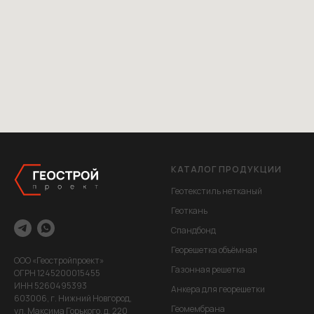
КАТАЛОГ ПРОДУКЦИИ
Геотекстиль нетканый
Геоткань
Спандбонд
Георешетка объёмная
ООО «Геостройпроект»
Газонная решетка
ОГРН 1245200015455
ИНН 5260495393
Анкера для георешетки
603006, г. Нижний Новгород,
Геомембрана
ул. Максима Горького, д. 220