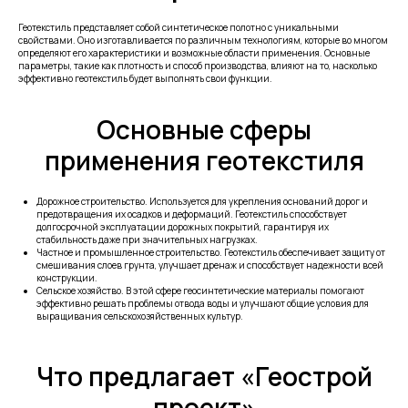
Геотекстиль представляет собой синтетическое полотно с уникальными
свойствами. Оно изготавливается по различным технологиям, которые во многом
определяют его характеристики и возможные области применения. Основные
параметры, такие как плотность и способ производства, влияют на то, насколько
эффективно геотекстиль будет выполнять свои функции.
Основные сферы
применения геотекстиля
Дорожное строительство. Используется для укрепления оснований дорог и
предотвращения их осадков и деформаций. Геотекстиль способствует
долгосрочной эксплуатации дорожных покрытий, гарантируя их
стабильность даже при значительных нагрузках.
Частное и промышленное строительство. Геотекстиль обеспечивает защиту от
смешивания слоев грунта, улучшает дренаж и способствует надежности всей
конструкции.
Сельское хозяйство. В этой сфере геосинтетические материалы помогают
эффективно решать проблемы отвода воды и улучшают общие условия для
выращивания сельскохозяйственных культур.
Что предлагает «Геострой
проект»