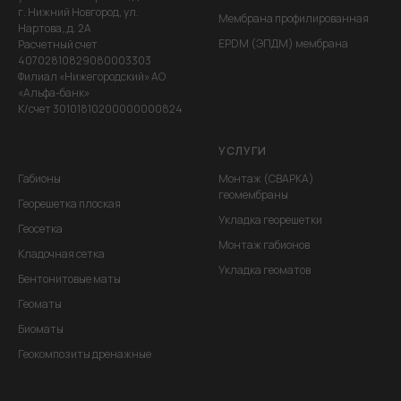
г. Нижний Новгород, ул.
Мембрана профилированная
Нартова,,д. 2А
EPDM (ЭПДМ) мембрана
Расчетный счет
40702810829080003303
Филиал «Нижегородский» АО
«Альфа-банк»
К/счет 30101810200000000824
УСЛУГИ
Габионы
Монтаж (СВАРКА)
геомембраны
Георешетка плоская
Укладка георешетки
Геосетка
Монтаж габионов
Кладочная сетка
Укладка геоматов
Бентонитовые маты
Геоматы
Биоматы
Геокомпозиты дренажные