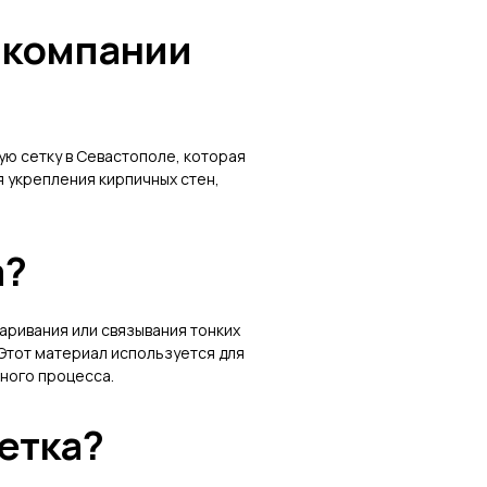
т компании
ю сетку в Севастополе, которая
 укрепления кирпичных стен,
а?
аривания или связывания тонких
Этот материал используется для
ьного процесса.
етка?