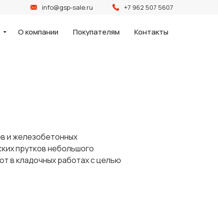
info@gsp-sale.ru
+7 962 507 5607
и
О компании
Покупателям
Контакты
ов и железобетонных
ских прутков небольшого
ют в кладочных работах с целью