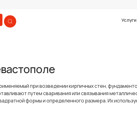
Услуг
евастополе
рименяемый при возведении кирпичных стен, фундамент
отавливают путем сваривания или связывания металличе
квадратной формы и определенного размера. Их использу