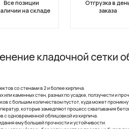
Все позиции
Отгрузка в ден
наличии на складе
заказа
менение кладочной сетки о
ктов со стенами в 2 и более кирпича.
или каменных стен, разных по усадке, ползучести и про
ков с большим количеством пустот, куда может проникну
мператур, которые замедляют процесс схватывания бето
в с одновременной облицовкой из кирпича.
идания ему большей прочности и устойчивости.