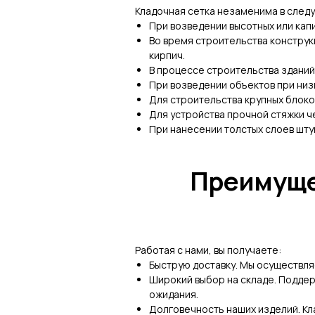
Кладочная сетка незаменима в след
При возведении высотных или капи
Во время строительства конструк
кирпич.
В процессе строительства зданий
При возведении объектов при низ
Для строительства крупных блок
Для устройства прочной стяжки ч
При нанесении толстых слоев шту
Преимуще
Работая с нами, вы получаете:
Быструю доставку. Мы осуществля
Широкий выбор на складе. Поддер
ожидания.
Долговечность наших изделий. Кл