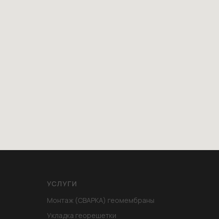
УСЛУГИ
Монтаж (СВАРКА) геомембраны
Укладка георешетки