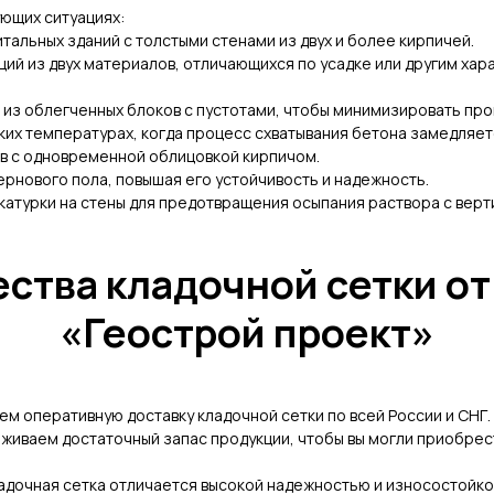
ующих ситуациях:
тальных зданий с толстыми стенами из двух и более кирпичей.
ций из двух материалов, отличающихся по усадке или другим хар
 из облегченных блоков с пустотами, чтобы минимизировать пр
ких температурах, когда процесс схватывания бетона замедляет
ов с одновременной облицовкой кирпичом.
ернового пола, повышая его устойчивость и надежность.
катурки на стены для предотвращения осыпания раствора с верт
ства кладочной сетки от
«Геострой проект»
ем оперативную доставку кладочной сетки по всей России и СНГ.
живаем достаточный запас продукции, чтобы вы могли приобре
адочная сетка отличается высокой надежностью и износостойко