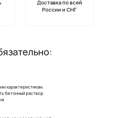
ь
Доставка по всей
России и СНГ
бязательно:
чим характеристикам.
ть бетонный раствор.
на.