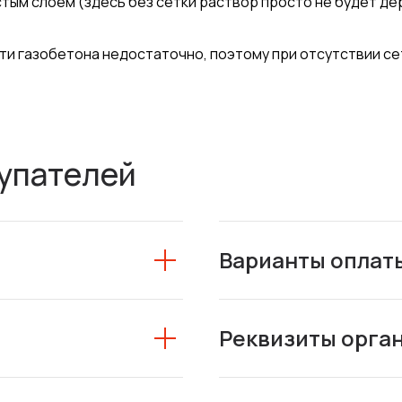
стым слоем (здесь без сетки раствор просто не будет д
и газобетона недостаточно, поэтому при отсутствии се
упателей
Варианты оплат
Реквизиты орга