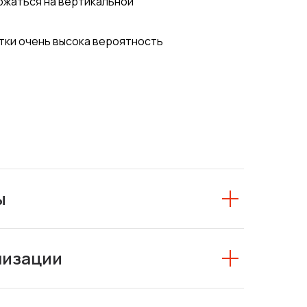
ержаться на вертикальной
тки очень высока вероятность
ы
низации