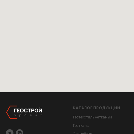
КАТАЛОГ ПРОДУКЦИИ
Геотекстиль нетканый
Геоткань
Спандбонд