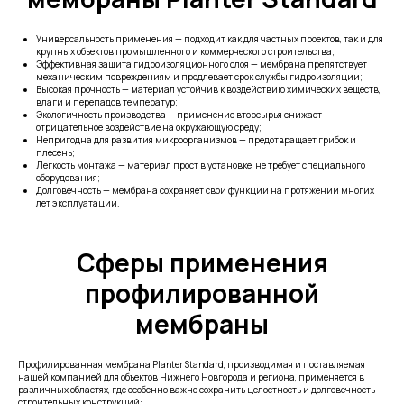
Универсальность применения — подходит как для частных проектов, так и для
крупных объектов промышленного и коммерческого строительства;
Эффективная защита гидроизоляционного слоя — мембрана препятствует
механическим повреждениям и продлевает срок службы гидроизоляции;
Высокая прочность — материал устойчив к воздействию химических веществ,
влаги и перепадов температур;
Экологичность производства — применение вторсырья снижает
отрицательное воздействие на окружающую среду;
Непригодна для развития микроорганизмов — предотвращает грибок и
плесень;
Легкость монтажа — материал прост в установке, не требует специального
оборудования;
Долговечность — мембрана сохраняет свои функции на протяжении многих
лет эксплуатации.
Сферы применения
профилированной
мембраны
Профилированная мембрана Planter Standard, производимая и поставляемая
нашей компанией для объектов Нижнего Новгорода и региона, применяется в
различных областях, где особенно важно сохранить целостность и долговечность
строительных конструкций: