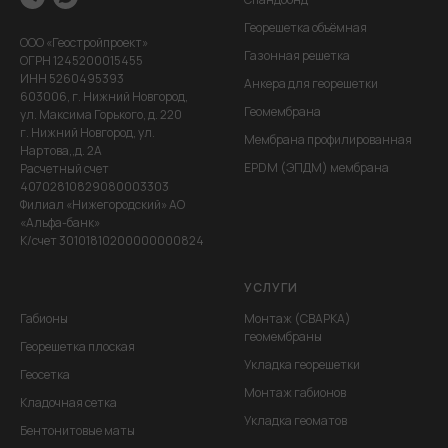
Георешетка объёмная
ООО «Геостройпроект»
Газонная решетка
ОГРН 1245200015455
ИНН 5260495393
Анкера для георешетки
603006, г. Нижний Новгород,
Геомембрана
ул. Максима Горького, д. 220
г. Нижний Новгород, ул.
Мембрана профилированная
Нартова,,д. 2А
EPDM (ЭПДМ) мембрана
Расчетный счет
40702810829080003303
Филиал «Нижегородский» АО
«Альфа-банк»
К/счет 30101810200000000824
УСЛУГИ
Габионы
Монтаж (СВАРКА)
геомембраны
Георешетка плоская
Укладка георешетки
Геосетка
Монтаж габионов
Кладочная сетка
Укладка геоматов
Бентонитовые маты