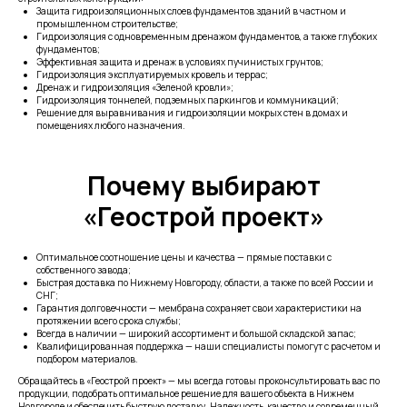
Защита гидроизоляционных слоев фундаментов зданий в частном и
промышленном строительстве;
Гидроизоляция с одновременным дренажом фундаментов, а также глубоких
фундаментов;
Эффективная защита и дренаж в условиях пучинистых грунтов;
Гидроизоляция эксплуатируемых кровель и террас;
Дренаж и гидроизоляция «Зеленой кровли»;
Гидроизоляция тоннелей, подземных паркингов и коммуникаций;
Решение для выравнивания и гидроизоляции мокрых стен в домах и
помещениях любого назначения.
Почему выбирают
«Геострой проект»
Оптимальное соотношение цены и качества — прямые поставки с
собственного завода;
Быстрая доставка по Нижнему Новгороду, области, а также по всей России и
СНГ;
Гарантия долговечности — мембрана сохраняет свои характеристики на
протяжении всего срока службы;
Всегда в наличии — широкий ассортимент и большой складской запас;
Квалифицированная поддержка — наши специалисты помогут с расчетом и
подбором материалов.
Обращайтесь в «Геострой проект» — мы всегда готовы проконсультировать вас по
продукции, подобрать оптимальное решение для вашего объекта в Нижнем
Новгороде и обеспечить быструю доставку. Надежность, качество и современный