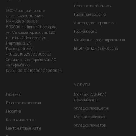
Георешетка объёмная
ООО «Геостройпроект»
Газонная решетка
ОГРН 1245200015455
ИНН 5260495393
Анкера для георешетки
603006, г. Нижний Новгород,
Геомембрана
ул. Максима Горького, д. 220
г. Нижний Новгород, ул.
Мембрана профилированная
Нартова,,д. 2А
EPDM (ЭПДМ) мембрана
Расчетный счет
40702810829080003303
Филиал «Нижегородский» АО
«Альфа-банк»
К/счет 30101810200000000824
УСЛУГИ
Габионы
Монтаж (СВАРКА)
геомембраны
Георешетка плоская
Укладка георешетки
Геосетка
Монтаж габионов
Кладочная сетка
Укладка геоматов
Бентонитовые маты