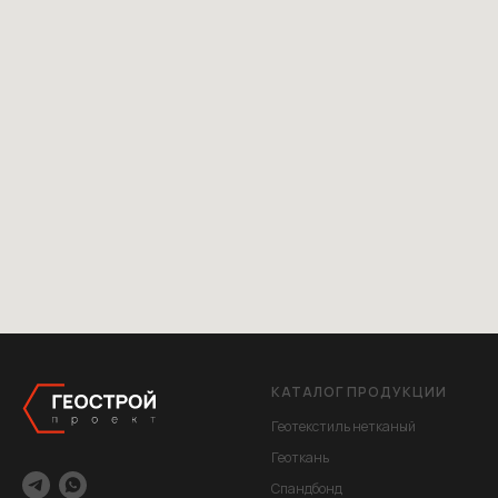
КАТАЛОГ ПРОДУКЦИИ
Геотекстиль нетканый
Геоткань
Спандбонд