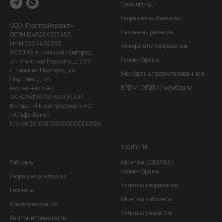
Спандбонд
Георешетка объёмная
ООО «Геостройпроект»
Газонная решетка
ОГРН 1245200015455
ИНН 5260495393
Анкера для георешетки
603006, г. Нижний Новгород,
Геомембрана
ул. Максима Горького, д. 220
г. Нижний Новгород, ул.
Мембрана профилированная
Нартова,,д. 2А
EPDM (ЭПДМ) мембрана
Расчетный счет
40702810829080003303
Филиал «Нижегородский» АО
«Альфа-банк»
К/счет 30101810200000000824
УСЛУГИ
Габионы
Монтаж (СВАРКА)
геомембраны
Георешетка плоская
Укладка георешетки
Геосетка
Монтаж габионов
Кладочная сетка
Укладка геоматов
Бентонитовые маты