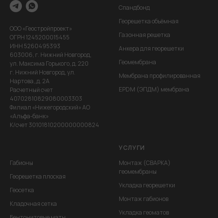
Спандбонд
Георешетка объёмная
ООО «Геостройпроект»
Газонная решетка
ОГРН 1245200015455
ИНН 5260495393
Анкера для георешетки
603006, г. Нижний Новгород,
Геомембрана
ул. Максима Горького, д. 220
г. Нижний Новгород, ул.
Мембрана профилированная
Нартова,,д. 2А
EPDM (ЭПДМ) мембрана
Расчетный счет
40702810829080003303
Филиал «Нижегородский» АО
«Альфа-банк»
К/счет 30101810200000000824
УСЛУГИ
Габионы
Монтаж (СВАРКА)
геомембраны
Георешетка плоская
Укладка георешетки
Геосетка
Монтаж габионов
Кладочная сетка
Укладка геоматов
Бентонитовые маты