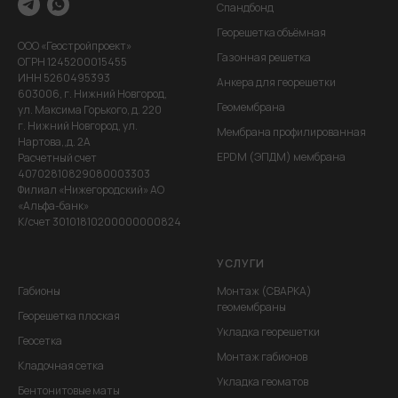
Спандбонд
Георешетка объёмная
ООО «Геостройпроект»
Газонная решетка
ОГРН 1245200015455
ИНН 5260495393
Анкера для георешетки
603006, г. Нижний Новгород,
Геомембрана
ул. Максима Горького, д. 220
г. Нижний Новгород, ул.
Мембрана профилированная
Нартова,,д. 2А
EPDM (ЭПДМ) мембрана
Расчетный счет
40702810829080003303
Филиал «Нижегородский» АО
«Альфа-банк»
К/счет 30101810200000000824
УСЛУГИ
Габионы
Монтаж (СВАРКА)
геомембраны
Георешетка плоская
Укладка георешетки
Геосетка
Монтаж габионов
Кладочная сетка
Укладка геоматов
Бентонитовые маты